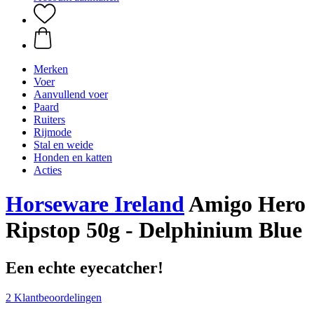
Merken
Voer
Aanvullend voer
Paard
Ruiters
Rijmode
Stal en weide
Honden en katten
Acties
Horseware Ireland
Amigo Hero
Ripstop 50g - Delphinium Blue
Een echte eyecatcher!
2 Klantbeoordelingen