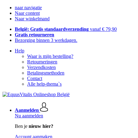
naar navigatie
Naar content
Naar winkelmand
België: Gratis standaardverzending
vanaf € 79,90
Gratis retourneren
Bezorging binnen 3 werkdagen.
Help
Waar is mijn bestelling?
Retourneringen
Verzendkosten
Betalingsmethoden
Contact
Alle help-thema`s
Aanmelden
Nu aanmelden
Ben je
nieuw hier?
Account aanmaken