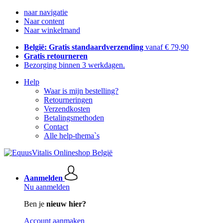
naar navigatie
Naar content
Naar winkelmand
België: Gratis standaardverzending
vanaf € 79,90
Gratis retourneren
Bezorging binnen 3 werkdagen.
Help
Waar is mijn bestelling?
Retourneringen
Verzendkosten
Betalingsmethoden
Contact
Alle help-thema`s
Aanmelden
Nu aanmelden
Ben je
nieuw hier?
Account aanmaken