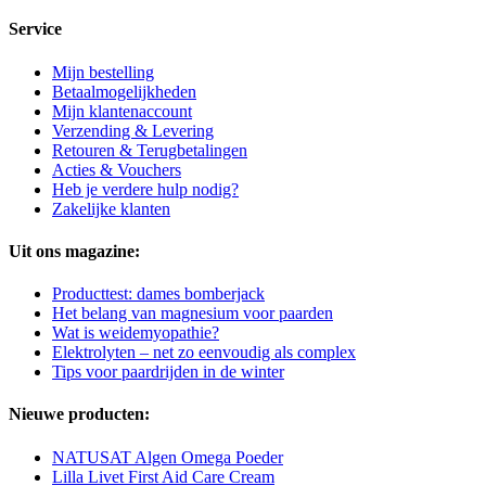
Service
Mijn bestelling
Betaalmogelijkheden
Mijn klantenaccount
Verzending & Levering
Retouren & Terugbetalingen
Acties & Vouchers
Heb je verdere hulp nodig?
Zakelijke klanten
Uit ons magazine:
Producttest: dames bomberjack
Het belang van magnesium voor paarden
Wat is weidemyopathie?
Elektrolyten – net zo eenvoudig als complex
Tips voor paardrijden in de winter
Nieuwe producten:
NATUSAT Algen Omega Poeder
Lilla Livet First Aid Care Cream