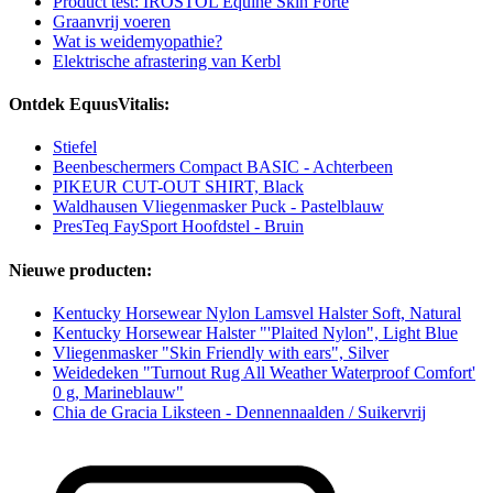
Product test: IROSTOL Equine Skin Forte
Graanvrij voeren
Wat is weidemyopathie?
Elektrische afrastering van Kerbl
Ontdek EquusVitalis:
Stiefel
Beenbeschermers Compact BASIC - Achterbeen
PIKEUR CUT-OUT SHIRT, Black
Waldhausen Vliegenmasker Puck - Pastelblauw
PresTeq FaySport Hoofdstel - Bruin
Nieuwe producten:
Kentucky Horsewear Nylon Lamsvel Halster Soft, Natural
Kentucky Horsewear Halster "'Plaited Nylon", Light Blue
Vliegenmasker "Skin Friendly with ears", Silver
Weidedeken "Turnout Rug All Weather Waterproof Comfort'
0 g, Marineblauw"
Chia de Gracia Liksteen - Dennennaalden / Suikervrij