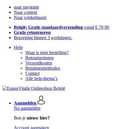
naar navigatie
Naar content
Naar winkelmand
België: Gratis standaardverzending
vanaf € 79,90
Gratis retourneren
Bezorging binnen 3 werkdagen.
Help
Waar is mijn bestelling?
Retourneringen
Verzendkosten
Betalingsmethoden
Contact
Alle help-thema`s
Aanmelden
Nu aanmelden
Ben je
nieuw hier?
Account aanmaken