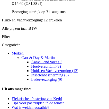
€ 15,69
(€ 31,38 / l)
Bezorging uiterlijk op 31. augustus
Huid- en Vachtverzorging: 12 artikelen
Alle prijzen incl. BTW
Filter
Categorieën
Merken
Carr & Day & Martin
Aanvullend voer (1)
Hoefverzorging (8)
Huid- en Vachtverzorging (12)
Insectenbescherming (3)
Lederverzorging (9)
Uit ons magazine:
Elektrische afrastering van Kerbl
Tips voor paardrijden in de winter
Wat is weidemyopathie?