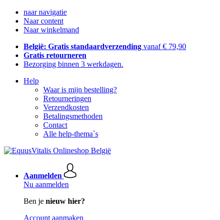
naar navigatie
Naar content
Naar winkelmand
België: Gratis standaardverzending
vanaf € 79,90
Gratis retourneren
Bezorging binnen 3 werkdagen.
Help
Waar is mijn bestelling?
Retourneringen
Verzendkosten
Betalingsmethoden
Contact
Alle help-thema`s
Aanmelden
Nu aanmelden
Ben je
nieuw hier?
Account aanmaken