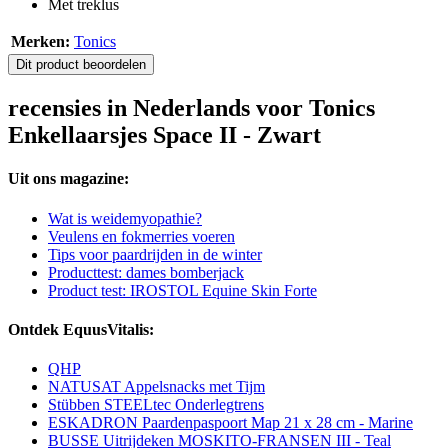
Met treklus
Merken:
Tonics
Dit product beoordelen
recensies in Nederlands voor Tonics
Enkellaarsjes Space II - Zwart
Uit ons magazine:
Wat is weidemyopathie?
Veulens en fokmerries voeren
Tips voor paardrijden in de winter
Producttest: dames bomberjack
Product test: IROSTOL Equine Skin Forte
Ontdek EquusVitalis:
QHP
NATUSAT Appelsnacks met Tijm
Stübben STEELtec Onderlegtrens
ESKADRON Paardenpaspoort Map 21 x 28 cm - Marine
BUSSE Uitrijdeken MOSKITO-FRANSEN III - Teal