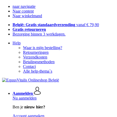
naar navigatie
Naar content
Naar winkelmand
België: Gratis standaardverzending
vanaf € 79,90
Gratis retourneren
Bezorging binnen 3 werkdagen.
Help
Waar is mijn bestelling?
Retourneringen
Verzendkosten
Betalingsmethoden
Contact
Alle help-thema`s
Aanmelden
Nu aanmelden
Ben je
nieuw hier?
Account aanmaken