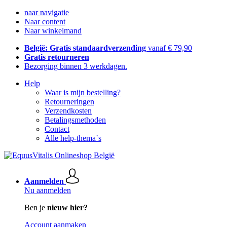
naar navigatie
Naar content
Naar winkelmand
België: Gratis standaardverzending
vanaf € 79,90
Gratis retourneren
Bezorging binnen 3 werkdagen.
Help
Waar is mijn bestelling?
Retourneringen
Verzendkosten
Betalingsmethoden
Contact
Alle help-thema`s
Aanmelden
Nu aanmelden
Ben je
nieuw hier?
Account aanmaken