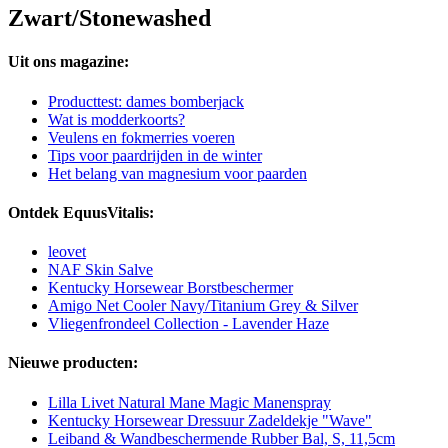
Zwart/Stonewashed
Uit ons magazine:
Producttest: dames bomberjack
Wat is modderkoorts?
Veulens en fokmerries voeren
Tips voor paardrijden in de winter
Het belang van magnesium voor paarden
Ontdek EquusVitalis:
leovet
NAF Skin Salve
Kentucky Horsewear Borstbeschermer
Amigo Net Cooler Navy/Titanium Grey & Silver
Vliegenfrondeel Collection - Lavender Haze
Nieuwe producten:
Lilla Livet Natural Mane Magic Manenspray
Kentucky Horsewear Dressuur Zadeldekje "Wave"
Leiband & Wandbeschermende Rubber Bal, S, 11,5cm