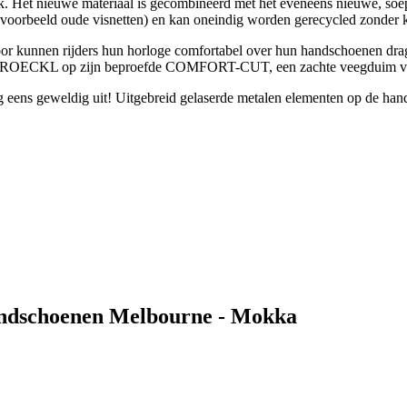
 nieuwe materiaal is gecombineerd met het eveneens nieuwe, soepe
orbeeld oude visnetten) en kan oneindig worden gerecycled zonder kw
oor kunnen rijders hun horloge comfortabel over hun handschoenen drage
rouwt ROECKL op zijn beproefde COMFORT-CUT, een zachte veegduim vo
eens geweldig uit! Uitgebreid gelaserde metalen elementen op de han
handschoenen Melbourne - Mokka