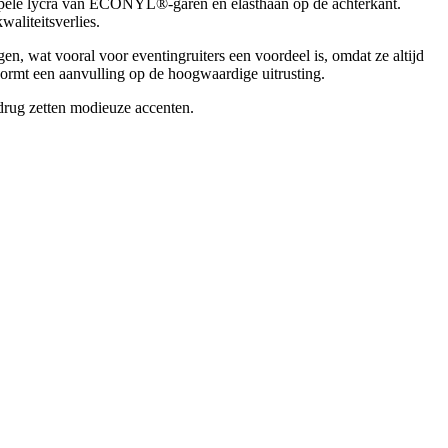
le lycra van ECONYL®-garen en elasthaan op de achterkant.
aliteitsverlies.
n, wat vooral voor eventingruiters een voordeel is, omdat ze altijd
rmt een aanvulling op de hoogwaardige uitrusting.
drug zetten modieuze accenten.