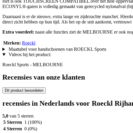
Het is ook TOUCHSCREEN COMPATIBEL over het hele oppervlak. Het
ECONYL®-garen is volledig gemaakt van gerecycled nylonafval (bijvo
Daarnaast is er de nieuwe, extra lange en zijdezachte manchet. Hierd
direct zicht hebben op hun tijd. Als het op de snit aankomt, vert
Extra voordeel:
naast alle functies ziet de MELBOURNE er ook nog 
Merken:
Roeckl
Maattabel voor handschoenen van ROECKL Sports
Videos bij het product:
Roeckl Sports - MELBOURNE
Recensies van onze klanten
Dit product beoordelen
recensies in Nederlands voor Roeckl Rij
5,0
van 5 sterren
5 Sterren
1
(100%)
4 Sterren
0
(0%)