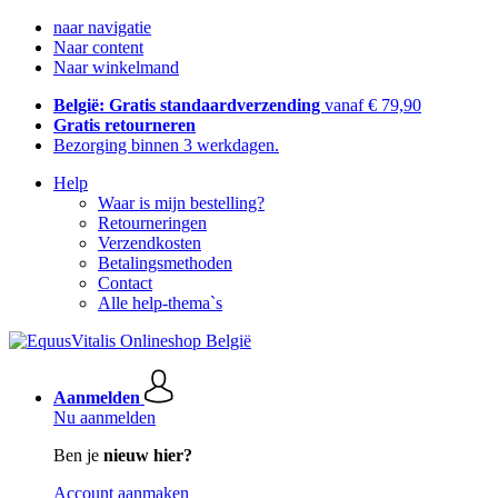
naar navigatie
Naar content
Naar winkelmand
België: Gratis standaardverzending
vanaf € 79,90
Gratis retourneren
Bezorging binnen 3 werkdagen.
Help
Waar is mijn bestelling?
Retourneringen
Verzendkosten
Betalingsmethoden
Contact
Alle help-thema`s
Aanmelden
Nu aanmelden
Ben je
nieuw hier?
Account aanmaken