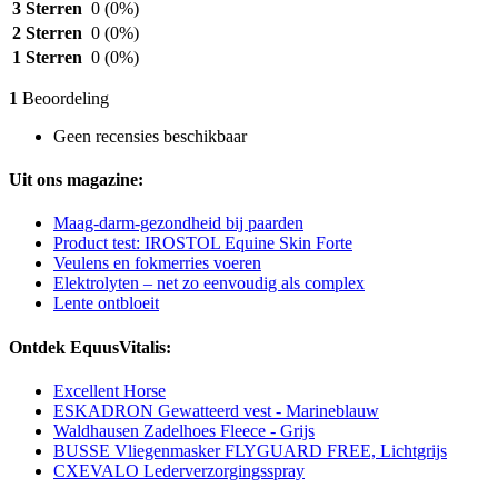
3 Sterren
0
(0%)
2 Sterren
0
(0%)
1 Sterren
0
(0%)
1
Beoordeling
Geen recensies beschikbaar
Uit ons magazine:
Maag-darm-gezondheid bij paarden
Product test: IROSTOL Equine Skin Forte
Veulens en fokmerries voeren
Elektrolyten – net zo eenvoudig als complex
Lente ontbloeit
Ontdek EquusVitalis:
Excellent Horse
ESKADRON Gewatteerd vest - Marineblauw
Waldhausen Zadelhoes Fleece - Grijs
BUSSE Vliegenmasker FLYGUARD FREE, Lichtgrijs
CXEVALO Lederverzorgingsspray