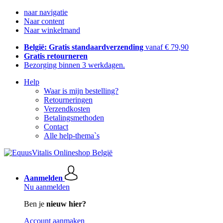
naar navigatie
Naar content
Naar winkelmand
België: Gratis standaardverzending
vanaf € 79,90
Gratis retourneren
Bezorging binnen 3 werkdagen.
Help
Waar is mijn bestelling?
Retourneringen
Verzendkosten
Betalingsmethoden
Contact
Alle help-thema`s
Aanmelden
Nu aanmelden
Ben je
nieuw hier?
Account aanmaken