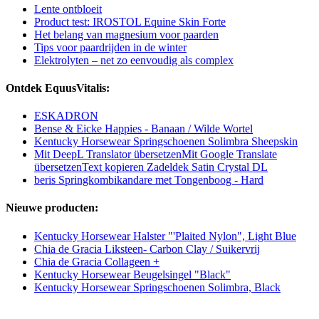
Lente ontbloeit
Product test: IROSTOL Equine Skin Forte
Het belang van magnesium voor paarden
Tips voor paardrijden in de winter
Elektrolyten – net zo eenvoudig als complex
Ontdek EquusVitalis:
ESKADRON
Bense & Eicke Happies - Banaan / Wilde Wortel
Kentucky Horsewear Springschoenen Solimbra Sheepskin
Mit DeepL Translator übersetzenMit Google Translate
übersetzenText kopieren Zadeldek Satin Crystal DL
beris Springkombikandare met Tongenboog - Hard
Nieuwe producten:
Kentucky Horsewear Halster "'Plaited Nylon", Light Blue
Chia de Gracia Liksteen- Carbon Clay / Suikervrij
Chia de Gracia Collageen +
Kentucky Horsewear Beugelsingel "Black"
Kentucky Horsewear Springschoenen Solimbra, Black