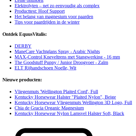
Lente ontbloeit
Elektrolyten – net zo eenvoudig als complex
Producttest: Hoof Support
Het belang van magnesium voor paarden
Tips voor paardrijden in de winter
Ontdek EquusVitalis:
DERBY
ManeCare Vachtglans Spray - Arabic Nights
MAX-Control Kneveltrens met Stangwerking - 16 mm
The Goodstuff Puppy / Junior Droogvoer - Zalm
ELT Rijhandschoen Noelle, Wit
Nieuwe producten:
Vliegenmuts 'Wellington Plaited Cord', Full
Kentucky Horsewear Halster "Plaited Nylon", Beige
Kentucky Horsewear Vliegenmuts Wellington 3D Logo, Full
Chia de Gracia Organic Magnesium
Kentucky Horsewear Nylon Lamsvel Halster Soft, Black