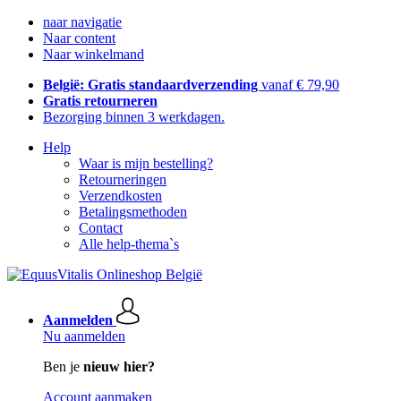
naar navigatie
Naar content
Naar winkelmand
België: Gratis standaardverzending
vanaf € 79,90
Gratis retourneren
Bezorging binnen 3 werkdagen.
Help
Waar is mijn bestelling?
Retourneringen
Verzendkosten
Betalingsmethoden
Contact
Alle help-thema`s
Aanmelden
Nu aanmelden
Ben je
nieuw hier?
Account aanmaken