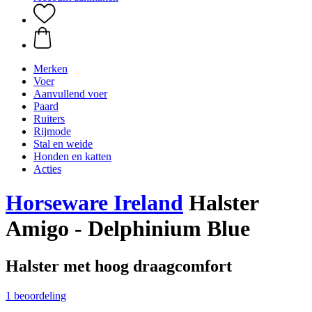
Merken
Voer
Aanvullend voer
Paard
Ruiters
Rijmode
Stal en weide
Honden en katten
Acties
Horseware Ireland
Halster
Amigo - Delphinium Blue
Halster met hoog draagcomfort
1 beoordeling