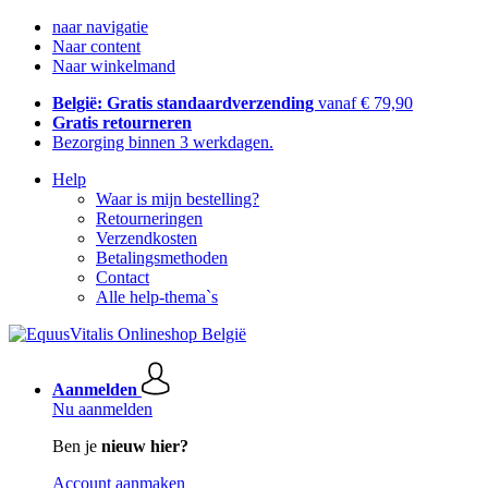
naar navigatie
Naar content
Naar winkelmand
België: Gratis standaardverzending
vanaf € 79,90
Gratis retourneren
Bezorging binnen 3 werkdagen.
Help
Waar is mijn bestelling?
Retourneringen
Verzendkosten
Betalingsmethoden
Contact
Alle help-thema`s
Aanmelden
Nu aanmelden
Ben je
nieuw hier?
Account aanmaken