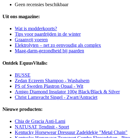
Geen recensies beschikbaar
Uit ons magazine:
Wat is modderkoorts?
Tips voor paardrijden in de winter
Graanvrij voeren
Elektrolyten – net zo eenvoudig als complex
Maag-darm-gezondheid bij paarden
Ontdek EquusVitalis:
BUSSE
Zedan Eczeem Shampoo - Wasbalsem
PS of Sweden Plastron Opaal - Wit
Amigo Diamond Insulator 100g Black/Black & Silver
Christ Lamsvacht Singel - Zwart/Antraciet
Nieuwe producten:
Chia de Gracia Anti-Lami
NATUSAT Tendinit - Sport
Kentucky Horsewear Dressuur Zadeldekje "Metal Chain"
Kentucky Horsewear Transport Combo Fleecedeken - Pine