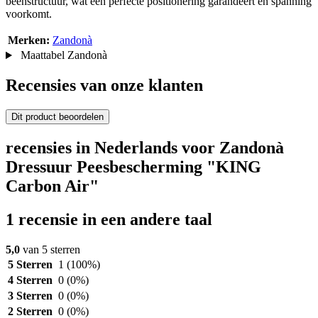
beenstructuur, wat een perfecte positionering garandeert en spanning
voorkomt.
Merken:
Zandonà
Maattabel Zandonà
Recensies van onze klanten
Dit product beoordelen
recensies in Nederlands voor Zandonà
Dressuur Peesbescherming "KING
Carbon Air"
1 recensie in een andere taal
5,0
van 5 sterren
5 Sterren
1
(100%)
4 Sterren
0
(0%)
3 Sterren
0
(0%)
2 Sterren
0
(0%)