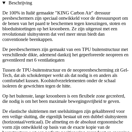
Beschrijving
De 100% in Italië gemaakte "KING Carbon Air" dressuur
peesbeschermers zijn speciaal ontwikkeld voor de dressuursport om
de benen van het paard te beschermen tegen kneuzingen, stoten en
bloeduitstortingen op het kroonbeen. Ze zijn uitgerust met een
revolutionair sluitsysteem dat veel meer steun biedt dan
conventionele beenkappen.
De peesbeschermers zijn gemaakt van een TPU buitenstructuur met
verschillende dikte, ademend dankzij het geperforeerde neopreen en
geventileerd met 6 ventilatiegaten
Tussen de TPU-buitenstructuur en de neopreenbescherming zit Gel-
Tech, dat als schokdemper werkt als dat nodig is en anders als
comfortabel kussen. Koolstofvezelelementen onder de schaal
isoleren de gewrichten tegen de hitte.
Op het buitenste, lange kroonbeen is een flexibele zone gecreëerd,
die nodig is om het been maximale bewegingsvrijheid te geven.
De elastische sluitriemen met snelsluitingen zijn gekalibreerd voor
een veilige sluiting, die eigenlijk bestaat uit een dubbel sluitsysteem
(horizontaal/verticaal). De afmeting en de absoluut ergonomische
vorm zijn ontwikkeld op basis van de exacte kopie van de