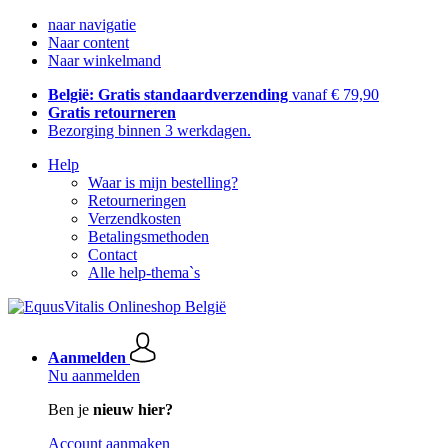
naar navigatie
Naar content
Naar winkelmand
België: Gratis standaardverzending
vanaf € 79,90
Gratis retourneren
Bezorging binnen 3 werkdagen.
Help
Waar is mijn bestelling?
Retourneringen
Verzendkosten
Betalingsmethoden
Contact
Alle help-thema`s
Aanmelden
Nu aanmelden
Ben je
nieuw hier?
Account aanmaken