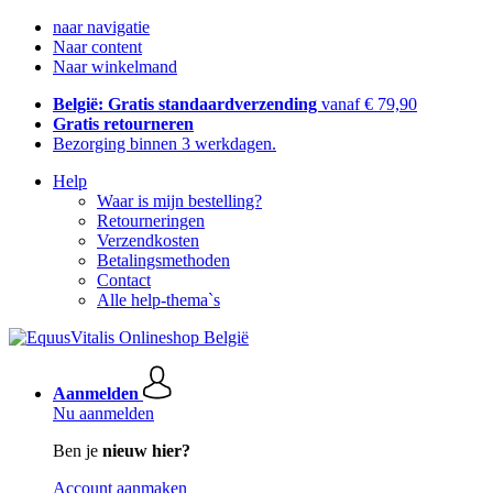
naar navigatie
Naar content
Naar winkelmand
België: Gratis standaardverzending
vanaf € 79,90
Gratis retourneren
Bezorging binnen 3 werkdagen.
Help
Waar is mijn bestelling?
Retourneringen
Verzendkosten
Betalingsmethoden
Contact
Alle help-thema`s
Aanmelden
Nu aanmelden
Ben je
nieuw hier?
Account aanmaken