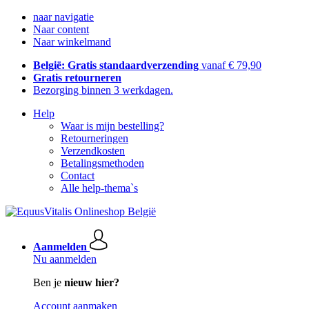
naar navigatie
Naar content
Naar winkelmand
België: Gratis standaardverzending
vanaf € 79,90
Gratis retourneren
Bezorging binnen 3 werkdagen.
Help
Waar is mijn bestelling?
Retourneringen
Verzendkosten
Betalingsmethoden
Contact
Alle help-thema`s
Aanmelden
Nu aanmelden
Ben je
nieuw hier?
Account aanmaken