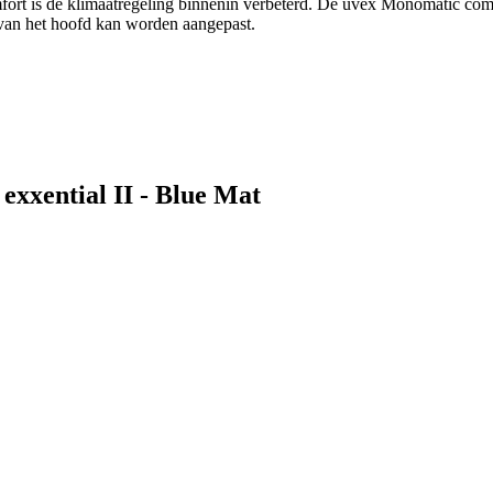
fort is de klimaatregeling binnenin verbeterd. De uvex Monomatic comf
van het hoofd kan worden aangepast.
exxential II - Blue Mat