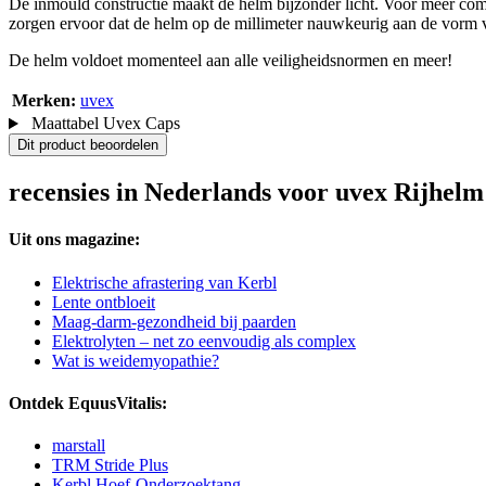
De inmould constructie maakt de helm bijzonder licht. Voor meer com
zorgen ervoor dat de helm op de millimeter nauwkeurig aan de vorm 
De helm voldoet momenteel aan alle veiligheidsnormen en meer!
Merken:
uvex
Maattabel Uvex Caps
Dit product beoordelen
recensies in Nederlands voor uvex Rijhelm 
Uit ons magazine:
Elektrische afrastering van Kerbl
Lente ontbloeit
Maag-darm-gezondheid bij paarden
Elektrolyten – net zo eenvoudig als complex
Wat is weidemyopathie?
Ontdek EquusVitalis:
marstall
TRM Stride Plus
Kerbl Hoef-Onderzoektang