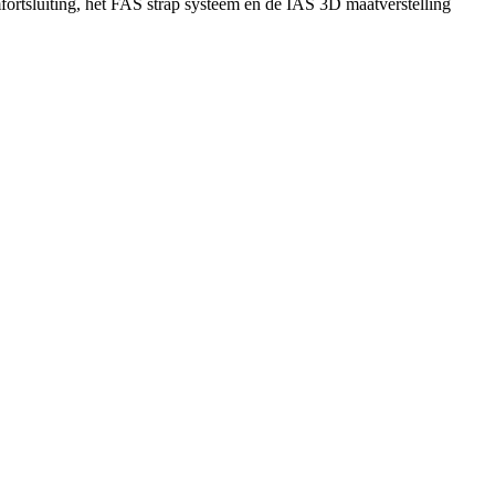
ortsluiting, het FAS strap systeem en de IAS 3D maatverstelling