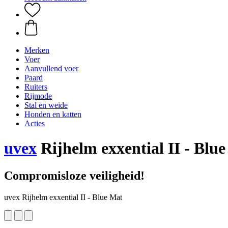
Merken
Voer
Aanvullend voer
Paard
Ruiters
Rijmode
Stal en weide
Honden en katten
Acties
uvex
Rijhelm exxential II - Blu
Compromisloze veiligheid!
uvex Rijhelm exxential II - Blue Mat