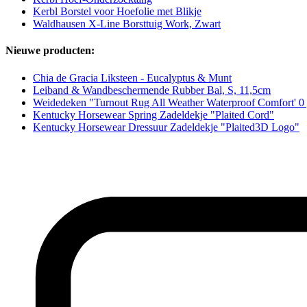
Kerbl Borstel voor Hoefolie met Blikje
Waldhausen X-Line Borsttuig Work, Zwart
Nieuwe producten:
Chia de Gracia Liksteen - Eucalyptus & Munt
Leiband & Wandbeschermende Rubber Bal, S, 11,5cm
Weidedeken "Turnout Rug All Weather Waterproof Comfort' 0
Kentucky Horsewear Spring Zadeldekje "Plaited Cord"
Kentucky Horsewear Dressuur Zadeldekje "Plaited3D Logo"