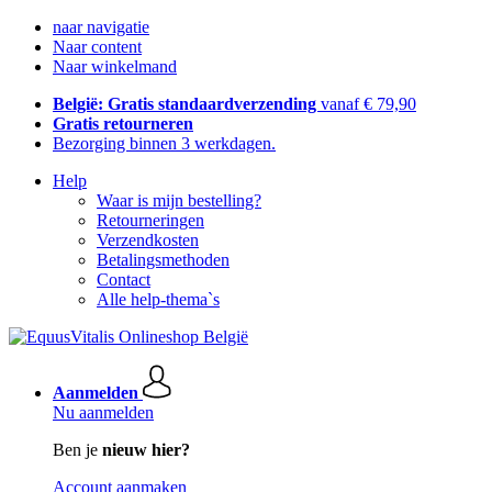
naar navigatie
Naar content
Naar winkelmand
België: Gratis standaardverzending
vanaf € 79,90
Gratis retourneren
Bezorging binnen 3 werkdagen.
Help
Waar is mijn bestelling?
Retourneringen
Verzendkosten
Betalingsmethoden
Contact
Alle help-thema`s
Aanmelden
Nu aanmelden
Ben je
nieuw hier?
Account aanmaken