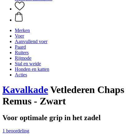
Merken
Voer
Aanvullend voer
Paard
Ruiters
Rijmode
Stal en weide
Honden en katten
Acties
Kavalkade
Vetlederen Chaps
Remus - Zwart
Voor optimale grip in het zadel
1 beoordeling