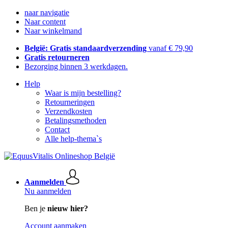
naar navigatie
Naar content
Naar winkelmand
België: Gratis standaardverzending
vanaf € 79,90
Gratis retourneren
Bezorging binnen 3 werkdagen.
Help
Waar is mijn bestelling?
Retourneringen
Verzendkosten
Betalingsmethoden
Contact
Alle help-thema`s
Aanmelden
Nu aanmelden
Ben je
nieuw hier?
Account aanmaken