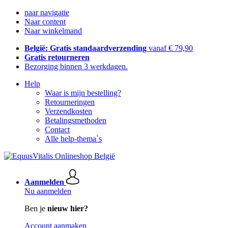
naar navigatie
Naar content
Naar winkelmand
België: Gratis standaardverzending
vanaf € 79,90
Gratis retourneren
Bezorging binnen 3 werkdagen.
Help
Waar is mijn bestelling?
Retourneringen
Verzendkosten
Betalingsmethoden
Contact
Alle help-thema`s
Aanmelden
Nu aanmelden
Ben je
nieuw hier?
Account aanmaken