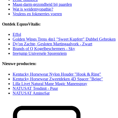
Maag-darm-gezondheid bij paarden
Wat is weidemyopathie?
Veulens en fokmerries voeren
Ontdek EquusVitalis:
Effol
Golden Wings Trens 4in1 "Sweet Kupferr" Dubbel Gebroken
Dy'on Zachte, Gesloten Martingaalvork - Zwart
Brands of Q Kogelbeschermers - Sky
freejump Universele Sporenriem
Nieuwe producten:
Kentucky Horsewear Nylon Houder "Hook & Ring"
Kentucky Horsewear Zweetdeken 4D Spacer "Beige"
Lilla Livet Natural Mane Magic Manenspray
NATUSAT Tendinit - Puur
NATUSAT AminoSat