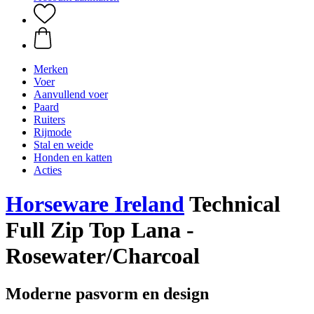
Merken
Voer
Aanvullend voer
Paard
Ruiters
Rijmode
Stal en weide
Honden en katten
Acties
Horseware Ireland
Technical
Full Zip Top Lana -
Rosewater/Charcoal
Moderne pasvorm en design