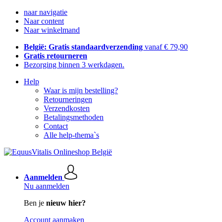
naar navigatie
Naar content
Naar winkelmand
België: Gratis standaardverzending
vanaf € 79,90
Gratis retourneren
Bezorging binnen 3 werkdagen.
Help
Waar is mijn bestelling?
Retourneringen
Verzendkosten
Betalingsmethoden
Contact
Alle help-thema`s
Aanmelden
Nu aanmelden
Ben je
nieuw hier?
Account aanmaken