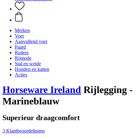
Merken
Voer
Aanvullend voer
Paard
Ruiters
Rijmode
Stal en weide
Honden en katten
Acties
Horseware Ireland
Rijlegging -
Marineblauw
Superieur draagcomfort
3 Klantbeoordelingen