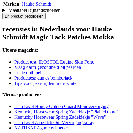
Merken:
Hauke Schmidt
Maattabel Rijhandschoenen
Dit product beoordelen
recensies in Nederlands voor Hauke
Schmidt Magic Tack Patches Mokka
Uit ons magazine:
Product test: IROSTOL Equine Skin Forte
Maag-darm-gezondheid bij paarden
Lente ontbloeit
Producttest: dames bomberjack
Tips voor paardrijden in de winter
Nieuwe producten:
Lilla Livet Honey Golden Guard Mondverzorging
Kentucky Horsewear Spring Zadeldekje "Plaited Cord"
Kentucky Horsewear Spring Zadeldekje "Wave"
Lilla Livet Aloe Itch Out Verzorgingsspray
NATUSAT Agaricus Poeder