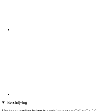
Beschrijving
Het hoogwaardige halster is geschikt voor het GoLeyGo 2.0