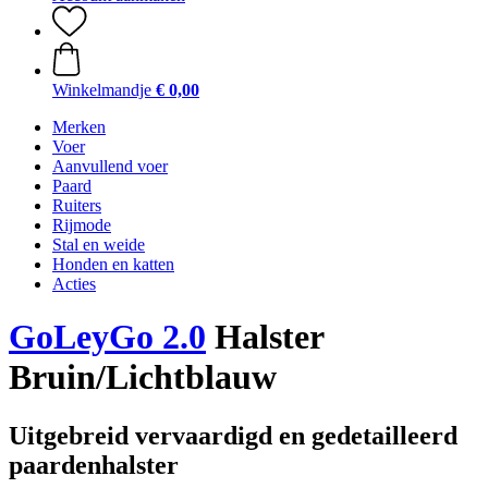
Winkelmandje
€ 0,00
Merken
Voer
Aanvullend voer
Paard
Ruiters
Rijmode
Stal en weide
Honden en katten
Acties
GoLeyGo 2.0
Halster
Bruin/Lichtblauw
Uitgebreid vervaardigd en gedetailleerd
paardenhalster