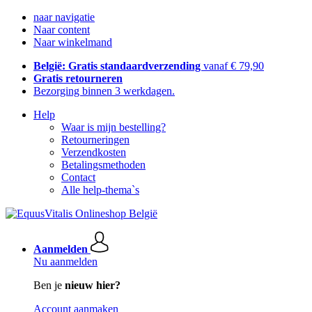
naar navigatie
Naar content
Naar winkelmand
België: Gratis standaardverzending
vanaf € 79,90
Gratis retourneren
Bezorging binnen 3 werkdagen.
Help
Waar is mijn bestelling?
Retourneringen
Verzendkosten
Betalingsmethoden
Contact
Alle help-thema`s
Aanmelden
Nu aanmelden
Ben je
nieuw hier?
Account aanmaken