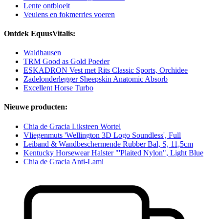
Lente ontbloeit
Veulens en fokmerries voeren
Ontdek EquusVitalis:
Waldhausen
TRM Good as Gold Poeder
ESKADRON Vest met Rits Classic Sports, Orchidee
Zadelonderlegger Sheepskin Anatomic Absorb
Excellent Horse Turbo
Nieuwe producten:
Chia de Gracia Liksteen Wortel
Vliegenmuts 'Wellington 3D Logo Soundless', Full
Leiband & Wandbeschermende Rubber Bal, S, 11,5cm
Kentucky Horsewear Halster "'Plaited Nylon", Light Blue
Chia de Gracia Anti-Lami