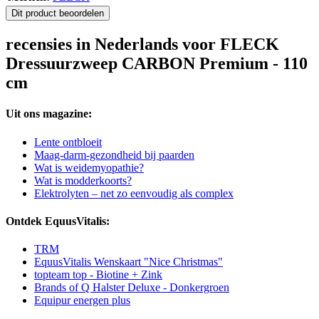
Dit product beoordelen
recensies in Nederlands voor FLECK
Dressuurzweep CARBON Premium - 110
cm
Uit ons magazine:
Lente ontbloeit
Maag-darm-gezondheid bij paarden
Wat is weidemyopathie?
Wat is modderkoorts?
Elektrolyten – net zo eenvoudig als complex
Ontdek EquusVitalis:
TRM
EquusVitalis Wenskaart "Nice Christmas"
topteam top - Biotine + Zink
Brands of Q Halster Deluxe - Donkergroen
Equipur energen plus