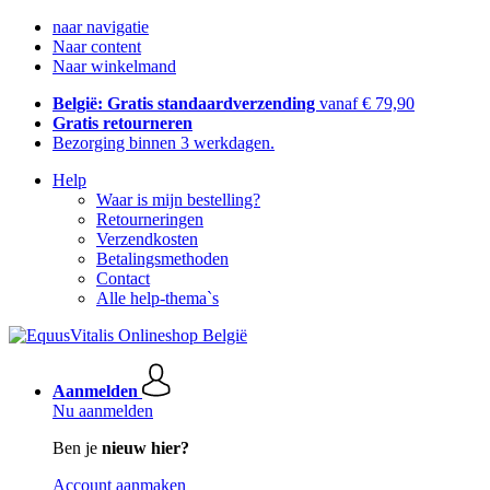
naar navigatie
Naar content
Naar winkelmand
België: Gratis standaardverzending
vanaf € 79,90
Gratis retourneren
Bezorging binnen 3 werkdagen.
Help
Waar is mijn bestelling?
Retourneringen
Verzendkosten
Betalingsmethoden
Contact
Alle help-thema`s
Aanmelden
Nu aanmelden
Ben je
nieuw hier?
Account aanmaken