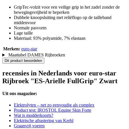
GripTec-volzit voor een veilige grip in het zadel zonder de
bewegingsvrijheid te beperken
Dubbele knoopsluiting met reliëflogo op de tailleband
middenvoor
Normale pasvorm
Lage taille
Materiaal: 93% polyamide, 7% elastaan
Merken:
euro-star
Maattabel DAMES Rijbroeken
Dit product beoordelen
recensies in Nederlands voor euro-star
Rijbroek "ES-Arielle FullGrip" Zwart
Uit ons magazine:
Elektrolyten – net zo eenvoudig als complex
Product test: IROSTOL Equine Skin Forte
Wat is modderkoorts?
Elektrische afrastering van Kerbl
Graanvrij voeren