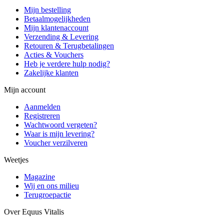
Mijn bestelling
Betaalmogelijkheden
Mijn klantenaccount
Verzending & Levering
Retouren & Terugbetalingen
Acties & Vouchers
Heb je verdere hulp nodig?
Zakelijke klanten
Mijn account
Aanmelden
Registreren
Wachtwoord vergeten?
Waar is mijn levering?
Voucher verzilveren
Weetjes
Magazine
Wij en ons milieu
Terugroepactie
Over Equus Vitalis