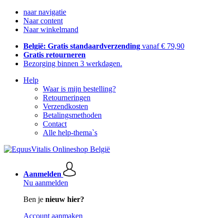
naar navigatie
Naar content
Naar winkelmand
België: Gratis standaardverzending
vanaf € 79,90
Gratis retourneren
Bezorging binnen 3 werkdagen.
Help
Waar is mijn bestelling?
Retourneringen
Verzendkosten
Betalingsmethoden
Contact
Alle help-thema`s
Aanmelden
Nu aanmelden
Ben je
nieuw hier?
Account aanmaken