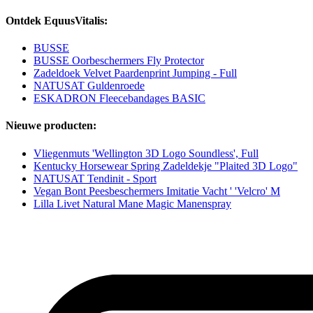
Ontdek EquusVitalis:
BUSSE
BUSSE Oorbeschermers Fly Protector
Zadeldoek Velvet Paardenprint Jumping - Full
NATUSAT Guldenroede
ESKADRON Fleecebandages BASIC
Nieuwe producten:
Vliegenmuts 'Wellington 3D Logo Soundless', Full
Kentucky Horsewear Spring Zadeldekje "Plaited 3D Logo"
NATUSAT Tendinit - Sport
Vegan Bont Peesbeschermers Imitatie Vacht ' 'Velcro' M
Lilla Livet Natural Mane Magic Manenspray