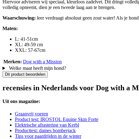
Hiervoor adviseren wij speciaal, kleurloos zadelvet. Dit dringt volledi
volledig opneemt, dien je een tweede laag aan te brengen.
Waarschuwing:
leer verdraagt absoluut geen zout water! Als je hon
Maten:
L: 41-51cm
XL: 49-59 cm
XXL: 57-67cm
Merken:
Dog with a Mission
Welke maat heeft mijn hond?
Dit product beoordelen
recensies in Nederlands voor Dog with a 
Uit ons magazine:
Graanvrij voeren
Product test: IROSTOL Equine Skin Forte
Elektrische afrastering van Kerbl
Producttest: dames bomberjack
Tips voor paardrijden in de winter