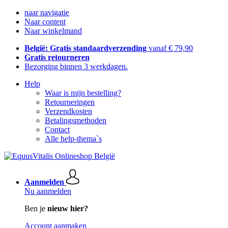
naar navigatie
Naar content
Naar winkelmand
België: Gratis standaardverzending
vanaf € 79,90
Gratis retourneren
Bezorging binnen 3 werkdagen.
Help
Waar is mijn bestelling?
Retourneringen
Verzendkosten
Betalingsmethoden
Contact
Alle help-thema`s
Aanmelden
Nu aanmelden
Ben je
nieuw hier?
Account aanmaken