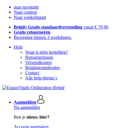
naar navigatie
Naar content
Naar winkelmand
België: Gratis standaardverzending
vanaf € 79,90
Gratis retourneren
Bezorging binnen 3 werkdagen.
Help
Waar is mijn bestelling?
Retourneringen
Verzendkosten
Betalingsmethoden
Contact
Alle help-thema`s
Aanmelden
Nu aanmelden
Ben je
nieuw hier?
Account aanmaken