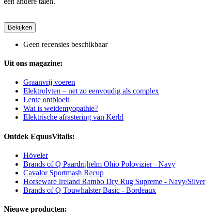
een andere talen.
Bekijken
Geen recensies beschikbaar
Uit ons magazine:
Graanvrij voeren
Elektrolyten – net zo eenvoudig als complex
Lente ontbloeit
Wat is weidemyopathie?
Elektrische afrastering van Kerbl
Ontdek EquusVitalis:
Höveler
Brands of Q Paardrijhelm Ohio Polovizier - Navy
Cavalor Sportmash Recup
Horseware Ireland Rambo Dry Rug Supreme - Navy/Silver
Brands of Q Touwhalster Basic - Bordeaux
Nieuwe producten: