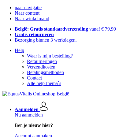
naar navigatie
Naar content
Naar winkelmand
België: Gratis standaardverzending
vanaf € 79,90
Gratis retourneren
Bezorging binnen 3 werkdagen.
Help
Waar is mijn bestelling?
Retourneringen
Verzendkosten
Betalingsmethoden
Contact
Alle help-thema`s
Aanmelden
Nu aanmelden
Ben je
nieuw hier?
Account aanmaken