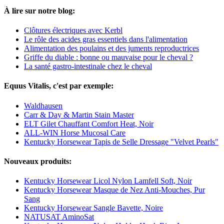
À lire sur notre blog:
Clôtures électriques avec Kerbl
Le rôle des acides gras essentiels dans l'alimentation
Alimentation des poulains et des juments reproductrices
Griffe du diable : bonne ou mauvaise pour le cheval ?
La santé gastro-intestinale chez le cheval
Equus Vitalis, c'est par exemple:
Waldhausen
Carr & Day & Martin Stain Master
ELT Gilet Chauffant Comfort Heat, Noir
ALL-WIN Horse Mucosal Care
Kentucky Horsewear Tapis de Selle Dressage "Velvet Pearls"
Nouveaux produits:
Kentucky Horsewear Licol Nylon Lamfell Soft, Noir
Kentucky Horsewear Masque de Nez Anti-Mouches, Pur
Sang
Kentucky Horsewear Sangle Bavette, Noire
NATUSAT AminoSat