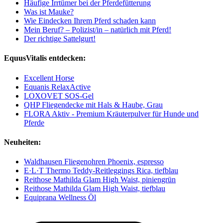
Häufige Irrtümer bei der Pferdefütterung
Was ist Mauke?
Wie Eindecken Ihrem Pferd schaden kann
Mein Beruf? – Polizist/in – natürlich mit Pferd!
Der richtige Sattelgurt!
EquusVitalis entdecken:
Excellent Horse
Equanis RelaxActive
LOXOVET SOS-Gel
QHP Fliegendecke mit Hals & Haube, Grau
FLORA Aktiv - Premium Kräuterpulver für Hunde und
Pferde
Neuheiten:
Waldhausen Fliegenohren Phoenix, espresso
E·L·T Thermo Teddy-Reitleggings Rica, tiefblau
Reithose Mathilda Glam High Waist, piniengrün
Reithose Mathilda Glam High Waist, tiefblau
Equiprana Wellness Öl