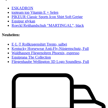
ESKADRON
topteam top Vitamin E + Selen
PIKEUR Classic Sports Icon Shirt Soft Greige
Equipur glykan
Roeckl Reithandschuh "MARTINGAL", black
Neuheiten:
E·L·T Rollkragenshirt Trento, salbei
Kentucky Horsewear Anti-Fly-Nüsternschutz, Full
Waldhausen Fliegenohren Phoenix, espresso
Equiprana The Collection
Fliegenhaube Wellington 3D Logo Soundless, Full