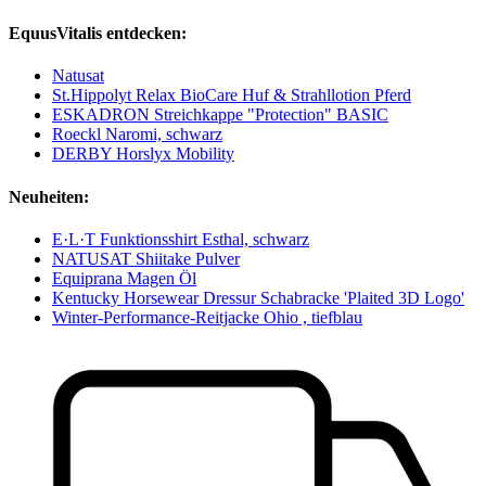
EquusVitalis entdecken:
Natusat
St.Hippolyt Relax BioCare Huf & Strahllotion Pferd
ESKADRON Streichkappe "Protection" BASIC
Roeckl Naromi, schwarz
DERBY Horslyx Mobility
Neuheiten:
E·L·T Funktionsshirt Esthal, schwarz
NATUSAT Shiitake Pulver
Equiprana Magen Öl
Kentucky Horsewear Dressur Schabracke 'Plaited 3D Logo'
Winter-Performance-Reitjacke Ohio , tiefblau