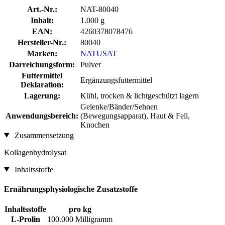
Art.-Nr.:
NAT-80040
Inhalt:
1.000 g
EAN:
4260378078476
Hersteller-Nr.:
80040
Marken:
NATUSAT
Darreichungsform:
Pulver
Futtermittel
Ergänzungsfuttermittel
Deklaration:
Lagerung:
Kühl, trocken & lichtgeschützt lagern
Gelenke/Bänder/Sehnen
Anwendungsbereich:
(Bewegungsapparat), Haut & Fell,
Knochen
Zusammensetzung
Kollagenhydrolysat
Inhaltsstoffe
Ernährungsphysiologische Zusatzstoffe
Inhaltsstoffe
pro kg
L-Prolin
100.000 Milligramm