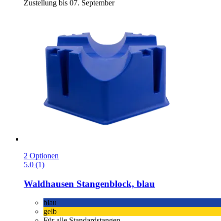
Zustellung bis 07. September
2 Optionen
5.0 (1)
Waldhausen
Stangenblock, blau
blau
gelb
Für alle Standardstangen