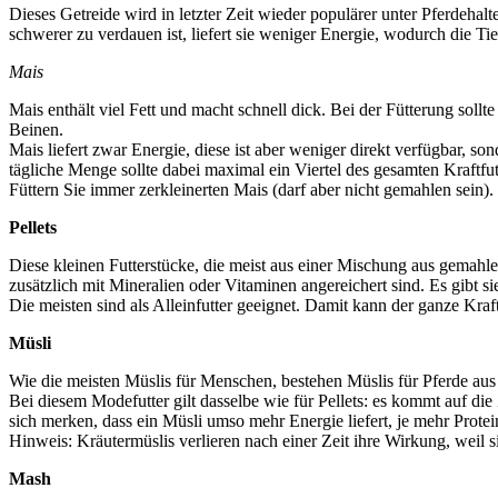
Dieses Getreide wird in letzter Zeit wieder populärer unter Pferdehalt
schwerer zu verdauen ist, liefert sie weniger Energie, wodurch die Ti
Mais
Mais enthält viel Fett und macht schnell dick. Bei der Fütterung sol
Beinen.
Mais liefert zwar Energie, diese ist aber weniger direkt verfügbar, son
tägliche Menge sollte dabei maximal ein Viertel des gesamten Kraftfu
Füttern Sie immer zerkleinerten Mais (darf aber nicht gemahlen sein
Pellets
Diese kleinen Futterstücke, die meist aus einer Mischung aus gemahl
zusätzlich mit Mineralien oder Vitaminen angereichert sind. Es gibt s
Die meisten sind als Alleinfutter geeignet. Damit kann der ganze Kraf
Müsli
Wie die meisten Müslis für Menschen, bestehen Müslis für Pferde aus ve
Bei diesem Modefutter gilt dasselbe wie für Pellets: es kommt auf die
sich merken, dass ein Müsli umso mehr Energie liefert, je mehr Protein
Hinweis: Kräutermüslis verlieren nach einer Zeit ihre Wirkung, weil 
Mash