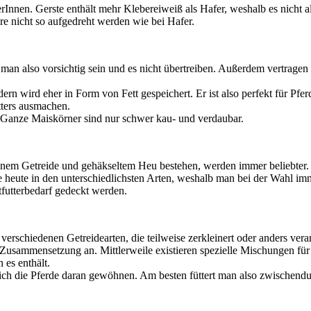
erInnen. Gerste enthält mehr Klebereiweiß als Hafer, weshalb es nicht als
ere nicht so aufgedreht werden wie bei Hafer.
lte man also vorsichtig sein und es nicht übertreiben. Außerdem vertra
dern wird eher in Form von Fett gespeichert. Er ist also perfekt für Pfe
tters ausmachen.
). Ganze Maiskörner sind nur schwer kau- und verdaubar.
enem Getreide und gehäkseltem Heu bestehen, werden immer beliebter. P
ie heute in den unterschiedlichsten Arten, weshalb man bei der Wahl imme
tfutterbedarf gedeckt werden.
rschiedenen Getreidearten, die teilweise zerkleinert oder anders verarb
 Zusammensetzung an. Mittlerweile existieren spezielle Mischungen für 
 es enthält.
sich die Pferde daran gewöhnen. Am besten füttert man also zwischendur