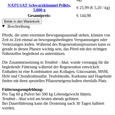
NATUSAT Schwarzkümmel Pellets,
€ 25,99
(€ 5,20 / kg)
5.000 g
Gesamtpreis:
€ 144,98
Beide in den Warenkorb
Beschreibung
Pferde, die unter enormem Bewegungsausmaß stehen, können von
Zeit zu Zeit einmal an bewegungsbedingten Verspannungen oder
Verletzungen leiden. Während des Regenerationsprozesses kann es
gerade in diesen Phasen wichtig sein, das Pferd mit den richtigen
Nährstoffen begleitend zu unterstützen.
Die Zusammensetzung in
Tendinit - Akut,
wurde vorrangig für die
begleitende Fütterung während der Regeneration entwickelt.
Enthalten ist eine Kombination aus Kollagen, Glucosamin, MSM,
Hefe und Chondroitinsulfat. Teufelskralle, Kurkuma und Hagebutte
finden mit ihren speziellen Pflanzeneigenschaften ebenfalls Platz.
Fütterungsempfehlung:
Pro Tag 60 g Pulver bei 500 kg Lebendgewicht füttern.
Tendinit - Akut
wird am besten abends gefüttert.
Bei Dauerfütterung kann die Dosierung nach 30 Tagen halbiert
werden.