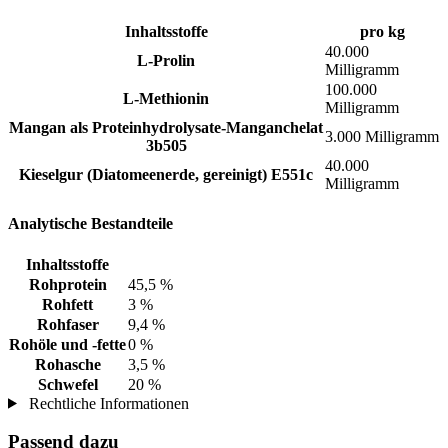
Inhaltsstoffe
pro kg
40.000
L-Prolin
Milligramm
100.000
L-Methionin
Milligramm
Mangan als Proteinhydrolysate-Manganchelat
3.000 Milligramm
3b505
40.000
Kieselgur (Diatomeenerde, gereinigt) E551c
Milligramm
Analytische Bestandteile
Inhaltsstoffe
Rohprotein
45,5 %
Rohfett
3 %
Rohfaser
9,4 %
Rohöle und -fette
0 %
Rohasche
3,5 %
Schwefel
20 %
Rechtliche Informationen
Passend dazu