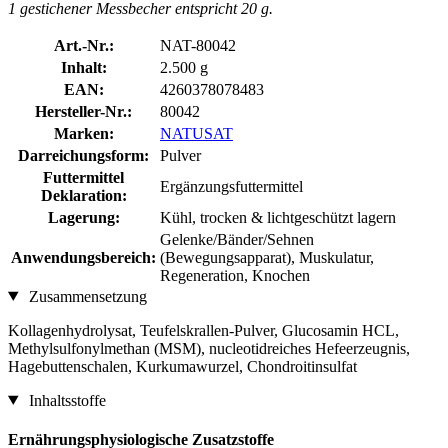
1 gestichener Messbecher entspricht 20 g.
Art.-Nr.:
NAT-80042
Inhalt:
2.500 g
EAN:
4260378078483
Hersteller-Nr.:
80042
Marken:
NATUSAT
Darreichungsform:
Pulver
Futtermittel
Ergänzungsfuttermittel
Deklaration:
Lagerung:
Kühl, trocken & lichtgeschützt lagern
Gelenke/Bänder/Sehnen
Anwendungsbereich:
(Bewegungsapparat), Muskulatur,
Regeneration, Knochen
Zusammensetzung
Kollagenhydrolysat, Teufelskrallen-Pulver, Glucosamin HCL,
Methylsulfonylmethan (MSM), nucleotidreiches Hefeerzeugnis,
Hagebuttenschalen, Kurkumawurzel, Chondroitinsulfat
Inhaltsstoffe
Ernährungsphysiologische Zusatzstoffe