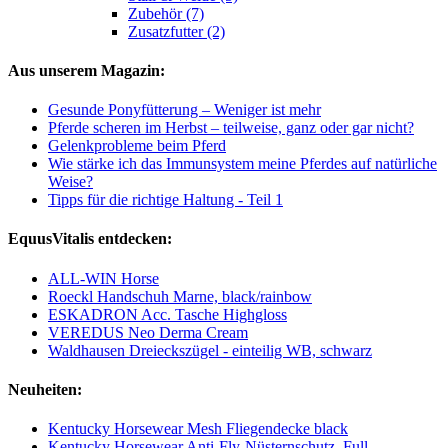
Zubehör (7)
Zusatzfutter (2)
Aus unserem Magazin:
Gesunde Ponyfütterung – Weniger ist mehr
Pferde scheren im Herbst – teilweise, ganz oder gar nicht?
Gelenkprobleme beim Pferd
Wie stärke ich das Immunsystem meine Pferdes auf natürliche
Weise?
Tipps für die richtige Haltung - Teil 1
EquusVitalis entdecken:
ALL-WIN Horse
Roeckl Handschuh Marne, black/rainbow
ESKADRON Acc. Tasche Highgloss
VEREDUS Neo Derma Cream
Waldhausen Dreieckszügel - einteilig WB, schwarz
Neuheiten:
Kentucky Horsewear Mesh Fliegendecke black
Kentucky Horsewear Anti-Fly-Nüsternschutz, Full