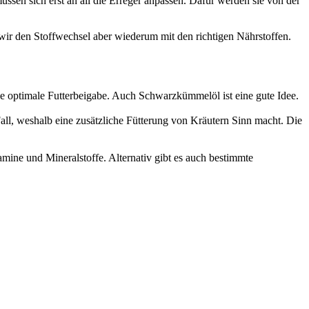
ssen sich erst an all die Erreger anpassen. Dafür werden sie von der
 wir den Stoffwechsel aber wiederum mit den richtigen Nährstoffen.
ne optimale Futterbeigabe. Auch Schwarzkümmelöl ist eine gute Idee.
 Fall, weshalb eine zusätzliche Fütterung von Kräutern Sinn macht. Die
amine und Mineralstoffe. Alternativ gibt es auch bestimmte