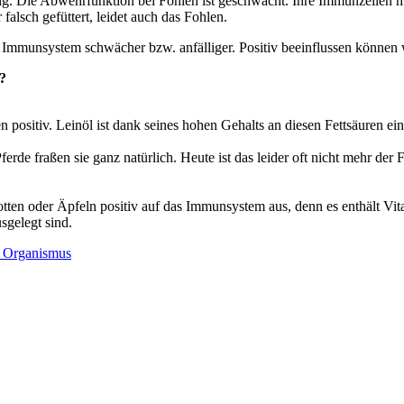
ig. Die Abwehrfunktion bei Fohlen ist geschwächt. Ihre Immunzellen mü
falsch gefüttert, leidet auch das Fohlen.
hr Immunsystem schwächer bzw. anfälliger. Positiv beeinflussen können
?
ositiv. Leinöl ist dank seines hohen Gehalts an diesen Fettsäuren ei
erde fraßen sie ganz natürlich. Heute ist das leider oft nicht mehr der
otten oder Äpfeln positiv auf das Immunsystem aus, denn es enthält Vit
sgelegt sind.
n Organismus