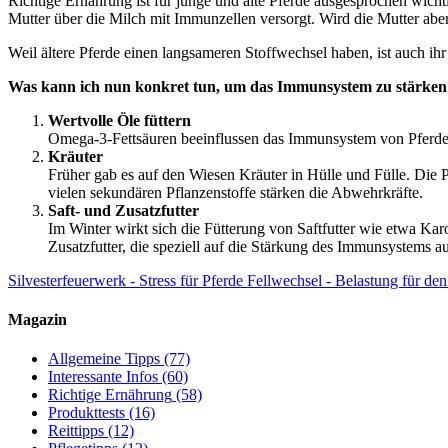
Richtige Ernährung ist für junge und alte Pferde ausgesprochen wicht
Mutter über die Milch mit Immunzellen versorgt. Wird die Mutter aber 
Weil ältere Pferde einen langsameren Stoffwechsel haben, ist auch i
Was kann ich nun konkret tun, um das Immunsystem zu stärken
Wertvolle Öle füttern
Omega-3-Fettsäuren beeinflussen das Immunsystem von Pferden p
Kräuter
Früher gab es auf den Wiesen Kräuter in Hülle und Fülle. Die Pf
vielen sekundären Pflanzenstoffe stärken die Abwehrkräfte.
Saft- und Zusatzfutter
Im Winter wirkt sich die Fütterung von Saftfutter wie etwa Kar
Zusatzfutter, die speziell auf die Stärkung des Immunsystems au
Silvesterfeuerwerk - Stress für Pferde
Fellwechsel - Belastung für de
Magazin
Allgemeine Tipps
(77)
Interessante Infos
(60)
Richtige Ernährung
(58)
Produkttests
(16)
Reittipps
(12)