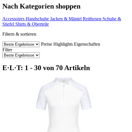
Nach Kategorien shoppen
Accessoires
Handschuhe
Jacken & Mäntel
Reithosen
Schuhe &
Stiefel
Shirts & Oberteile
Filtern & sortieren
Preise
Highlights
Eigenschaften
Filter
E·L·T: 1 - 30 von 70 Artikeln