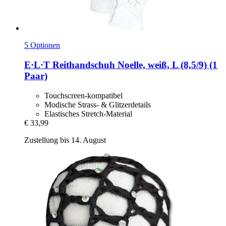
5 Optionen
E·L·T
Reithandschuh Noelle, weiß, L (8,5/9) (1
Paar)
Touchscreen-kompatibel
Modische Strass- & Glitzerdetails
Elastisches Stretch-Material
€ 33,99
Zustellung bis 14. August