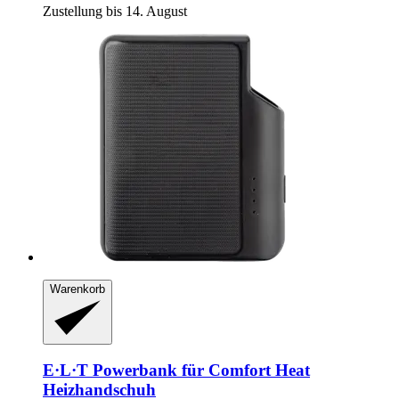
Zustellung bis 14. August
Warenkorb
E·L·T
Powerbank für Comfort Heat
Heizhandschuh