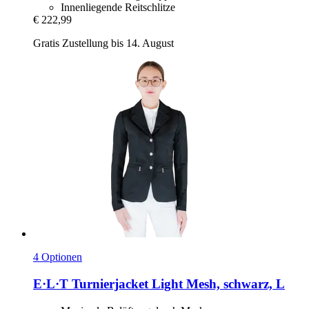
Innenliegende Reitschlitze
€ 222,99
Gratis Zustellung bis 14. August
4 Optionen
E·L·T
Turnierjacket Light Mesh, schwarz, L