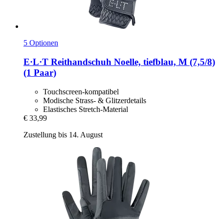
5 Optionen
E·L·T
Reithandschuh Noelle, tiefblau, M (7,5/8)
(1 Paar)
Touchscreen-kompatibel
Modische Strass- & Glitzerdetails
Elastisches Stretch-Material
€ 33,99
Zustellung bis 14. August