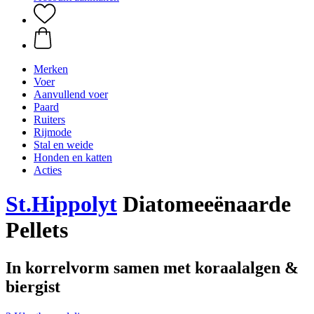
Merken
Voer
Aanvullend voer
Paard
Ruiters
Rijmode
Stal en weide
Honden en katten
Acties
St.Hippolyt
Diatomeeënaarde
Pellets
In korrelvorm samen met koraalalgen &
biergist