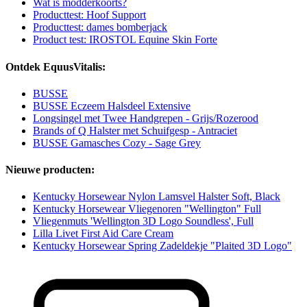
Wat is modderkoorts?
Producttest: Hoof Support
Producttest: dames bomberjack
Product test: IROSTOL Equine Skin Forte
Ontdek EquusVitalis:
BUSSE
BUSSE Eczeem Halsdeel Extensive
Longsingel met Twee Handgrepen - Grijs/Rozerood
Brands of Q Halster met Schuifgesp - Antraciet
BUSSE Gamasches Cozy - Sage Grey
Nieuwe producten:
Kentucky Horsewear Nylon Lamsvel Halster Soft, Black
Kentucky Horsewear Vliegenoren "Wellington" Full
Vliegenmuts 'Wellington 3D Logo Soundless', Full
Lilla Livet First Aid Care Cream
Kentucky Horsewear Spring Zadeldekje "Plaited 3D Logo"