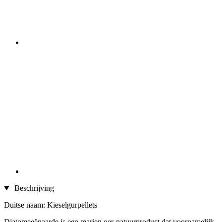
Beschrijving
Duitse naam: Kieselgurpellets
Diatomeeënaarde is een marien oer-natuurproduct dat voornamelijk