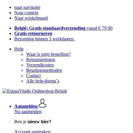
naar navigatie
Naar content
Naar winkelmand
België: Gratis standaardverzending
vanaf € 79,90
Gratis retourneren
Bezorging binnen 3 werkdagen.
Help
Waar is mijn bestelling?
Retourneringen
Verzendkosten
Betalingsmethoden
Contact
Alle help-thema`s
Aanmelden
Nu aanmelden
Ben je
nieuw hier?
Account aanmaken