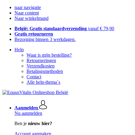
naar navigatie
Naar content
Naar winkelmand
België: Gratis standaardverzending
vanaf € 79,90
Gratis retourneren
Bezorging binnen 3 werkdagen.
Help
Waar is mijn bestelling?
Retourneringen
Verzendkosten
Betalingsmethoden
Contact
Alle help-thema`s
Aanmelden
Nu aanmelden
Ben je
nieuw hier?
Account aanmaken