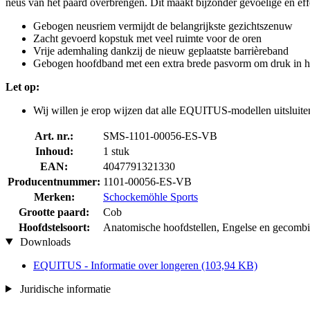
neus van het paard overbrengen. Dit maakt bijzonder gevoelige en eff
Gebogen neusriem vermijdt de belangrijkste gezichtszenuw
Zacht gevoerd kopstuk met veel ruimte voor de oren
Vrije ademhaling dankzij de nieuw geplaatste barrièreband
Gebogen hoofdband met een extra brede pasvorm om druk in h
Let op:
Wij willen je erop wijzen dat alle EQUITUS-modellen uitsluite
Art. nr.:
SMS-1101-00056-ES-VB
Inhoud:
1 stuk
EAN:
4047791321330
Producentnummer:
1101-00056-ES-VB
Merken:
Schockemöhle Sports
Grootte paard:
Cob
Hoofdstelsoort:
Anatomische hoofdstellen, Engelse en gecombi
Downloads
EQUITUS - Informatie over longeren
(103,94 KB)
Juridische informatie