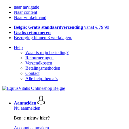
naar navigatie
Naar content
Naar winkelmand
België: Gratis standaardverzending
vanaf € 79,90
Gratis retourneren
Bezorging binnen 3 werkdagen.
Help
Waar is mijn bestelling?
Retourneringen
Verzendkosten
Betalingsmethoden
Contact
Alle help-thema`s
Aanmelden
Nu aanmelden
Ben je
nieuw hier?
Account aanmaken