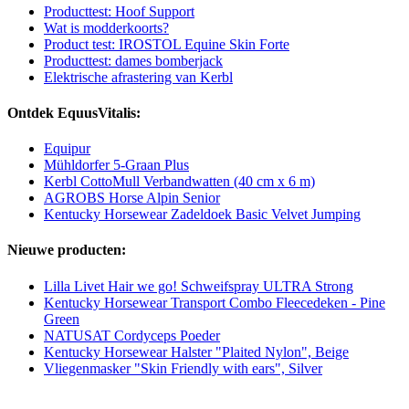
Producttest: Hoof Support
Wat is modderkoorts?
Product test: IROSTOL Equine Skin Forte
Producttest: dames bomberjack
Elektrische afrastering van Kerbl
Ontdek EquusVitalis:
Equipur
Mühldorfer 5-Graan Plus
Kerbl CottoMull Verbandwatten (40 cm x 6 m)
AGROBS Horse Alpin Senior
Kentucky Horsewear Zadeldoek Basic Velvet Jumping
Nieuwe producten:
Lilla Livet Hair we go! Schweifspray ULTRA Strong
Kentucky Horsewear Transport Combo Fleecedeken - Pine
Green
NATUSAT Cordyceps Poeder
Kentucky Horsewear Halster "Plaited Nylon", Beige
Vliegenmasker "Skin Friendly with ears", Silver