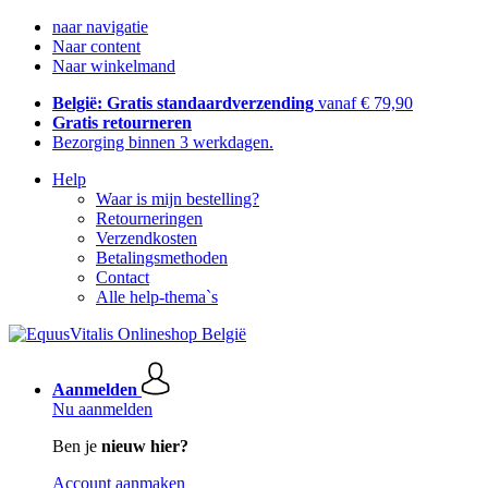
naar navigatie
Naar content
Naar winkelmand
België: Gratis standaardverzending
vanaf € 79,90
Gratis retourneren
Bezorging binnen 3 werkdagen.
Help
Waar is mijn bestelling?
Retourneringen
Verzendkosten
Betalingsmethoden
Contact
Alle help-thema`s
Aanmelden
Nu aanmelden
Ben je
nieuw hier?
Account aanmaken