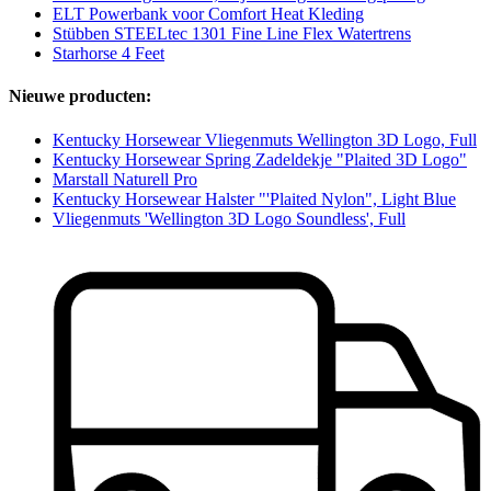
ELT Powerbank voor Comfort Heat Kleding
Stübben STEELtec 1301 Fine Line Flex Watertrens
Starhorse 4 Feet
Nieuwe producten:
Kentucky Horsewear Vliegenmuts Wellington 3D Logo, Full
Kentucky Horsewear Spring Zadeldekje "Plaited 3D Logo"
Marstall Naturell Pro
Kentucky Horsewear Halster "'Plaited Nylon", Light Blue
Vliegenmuts 'Wellington 3D Logo Soundless', Full