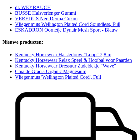
dr. WEYRAUCH
BUSSE Halsverlenger Gummi
VEREDUS Neo Derma Cream
Vliegenmuts Wellington Plaited Cord Soundless, Full
ESKADRON Oornetje Dynair Mesh Sport - Blauw
Nieuwe producten:
Kentucky Horsewear Halstertouw "Loop" 2,8 m
Kentucky Horsewear Relax Speel & Hooibal voor Paarden
Kentucky Horsewear Dressuur Zadeldekje "Wave"
Chia de Gracia Organic Magnesium
Vliegenmuts 'Wellington Plaited Cord', Full