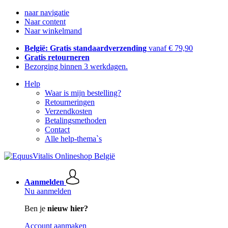
naar navigatie
Naar content
Naar winkelmand
België: Gratis standaardverzending
vanaf € 79,90
Gratis retourneren
Bezorging binnen 3 werkdagen.
Help
Waar is mijn bestelling?
Retourneringen
Verzendkosten
Betalingsmethoden
Contact
Alle help-thema`s
Aanmelden
Nu aanmelden
Ben je
nieuw hier?
Account aanmaken