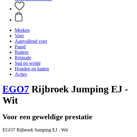
Merken
Voer
Aanvullend voer
Paard
Ruiters
Rijmode
Stal en weide
Honden en katten
Acties
EGO7
Rijbroek Jumping EJ -
Wit
Voor een geweldige prestatie
EGO7 Rijbroek Jumping EJ - Wit