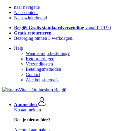
naar navigatie
Naar content
Naar winkelmand
België: Gratis standaardverzending
vanaf € 79,90
Gratis retourneren
Bezorging binnen 3 werkdagen.
Help
Waar is mijn bestelling?
Retourneringen
Verzendkosten
Betalingsmethoden
Contact
Alle help-thema`s
Aanmelden
Nu aanmelden
Ben je
nieuw hier?
Account aanmaken