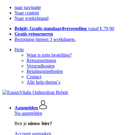
naar navigatie
Naar content
Naar winkelmand
België: Gratis standaardverzending
vanaf € 79,90
Gratis retourneren
Bezorging binnen 3 werkdagen.
Help
Waar is mijn bestelling?
Retourneringen
Verzendkosten
Betalingsmethoden
Contact
Alle help-thema`s
Aanmelden
Nu aanmelden
Ben je
nieuw hier?
Account aanmaken