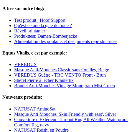
À lire sur notre blog:
Test produit : Hoof Support
Qu'est-ce que la gale de boue ?
Réveil printanier
Produkttest: Damen-Bomberjacke
Alimentation des poulains et des juments reproductrices
Equus Vitalis, c'est par exemple:
VEREDUS
Masque Anti-Mouches Classic sans Oreilles, Beige
VEREDUS Guêtre - TRC VENTO Front - Brun
Stiefel Pierre à lécher Kräuterlix
Bonnet Anti-Mouches Vintage Monogram Mist Green
Nouveaux produits:
NATUSAT AminoSat
Masque Anti-Mouches 'Skin Friendly with ears', Silver
Couverture d'Extérieur 'Turnout Rug All Weather Waterproof
Comfort' 0 g, navy
NATUSAT Reishi en Poudre