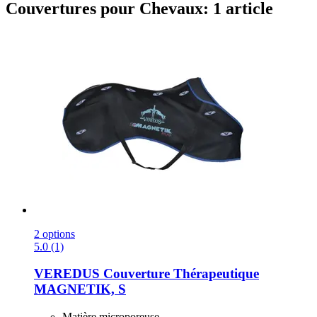
Couvertures pour Chevaux: 1 article
2 options
5.0 (1)
VEREDUS
Couverture Thérapeutique
MAGNETIK, S
Matière microporeuse