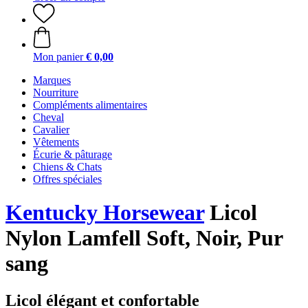
Mon panier
€ 0,00
Marques
Nourriture
Compléments alimentaires
Cheval
Cavalier
Vêtements
Écurie & pâturage
Chiens & Chats
Offres spéciales
Kentucky Horsewear
Licol
Nylon Lamfell Soft, Noir, Pur
sang
Licol élégant et confortable