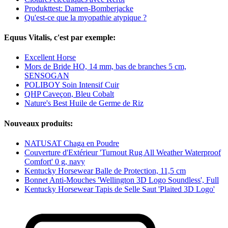
Produkttest: Damen-Bomberjacke
Qu'est-ce que la myopathie atypique ?
Equus Vitalis, c'est par exemple:
Excellent Horse
Mors de Bride HO, 14 mm, bas de branches 5 cm,
SENSOGAN
POLIBOY Soin Intensif Cuir
QHP Caveçon, Bleu Cobalt
Nature's Best Huile de Germe de Riz
Nouveaux produits:
NATUSAT Chaga en Poudre
Couverture d'Extérieur 'Turnout Rug All Weather Waterproof
Comfort' 0 g, navy
Kentucky Horsewear Balle de Protection, 11,5 cm
Bonnet Anti-Mouches 'Wellington 3D Logo Soundless', Full
Kentucky Horsewear Tapis de Selle Saut 'Plaited 3D Logo'