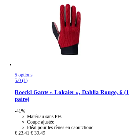
5 options
5.0 (1)
Roeckl
Gants « Lokaier », Dahlia Rouge, 6 (1
paire)
-41%
Matériau sans PFC
Coupe ajustée
Idéal pour les rênes en caoutchouc
€ 23,41
€ 39,49