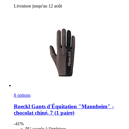
Livraison jusqu'au 12 août
8 options
Roeckl
Gants d'Équitation "Mannheim" -​
chocolat chiné, 7 (1 paire)
-41%
PU souple à l'intérieur