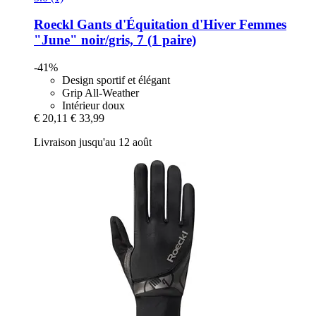
Roeckl
Gants d'Équitation d'Hiver Femmes
"June" noir/gris, 7 (1 paire)
-41%
Design sportif et élégant
Grip All-Weather
Intérieur doux
€ 20,11
€ 33,99
Livraison jusqu'au 12 août