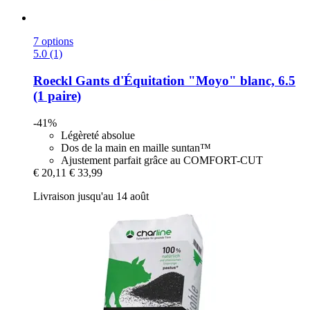
7 options
5.0 (1)
Roeckl
Gants d'Équitation "Moyo" blanc, 6.5
(1 paire)
-41%
Légèreté absolue
Dos de la main en maille suntan™
Ajustement parfait grâce au COMFORT-CUT
€ 20,11
€ 33,99
Livraison jusqu'au 14 août