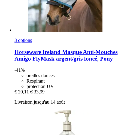
3 options
Horseware Ireland
Masque Anti-​Mouches
Amigo FlyMask argent/gris foncé, Pony
-41%
oreilles douces
Respirant
protection UV
€ 20,11
€ 33,99
Livraison jusqu'au 14 août