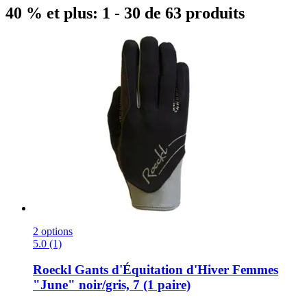
40 % et plus: 1 - 30 de 63 produits
2 options
5.0 (1)
Roeckl
Gants d'Équitation d'Hiver Femmes
"June" noir/gris, 7 (1 paire)