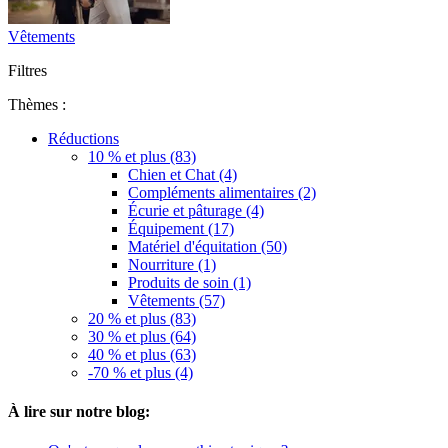
Vêtements
Filtres
Thèmes :
Réductions
10 % et plus (83)
Chien et Chat (4)
Compléments alimentaires (2)
Écurie et pâturage (4)
Équipement (17)
Matériel d'équitation (50)
Nourriture (1)
Produits de soin (1)
Vêtements (57)
20 % et plus (83)
30 % et plus (64)
40 % et plus (63)
-70 % et plus (4)
À lire sur notre blog: