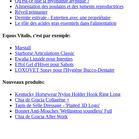
Qu'est-ce que la myopathie atypique ?
Alimentation des poulains et des juments reproductrices
Réveil printanier
Dermite estivale - Entretien avec une propriétaire
Le rôle des acides gras essentiels dans l'alimentation
Equus Vitalis, c'est par exemple:
Marstall
Starhorse Articulations Classic
Ewalia Liquide pour Intestins
Effol Gel d'Hiver pour Sabots
LOXOVET Spray pour l'Hygiène Bucco-Dentaire
Nouveaux produits:
Kentucky Horsewear Nylon Holder Hook Ring Long
Chia de Gracia Collagène +
Tapis de Selle Dressage - 'Plaited 3D Logo'
Bonnet Anti-Mouches 'Wellington soundless' Full
Chia de Gracia After Work