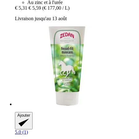
Au zinc et à l'urée
€ 5,31
€ 5,59
(€ 177,00 / L)
Livraison jusqu'au 13 août
Ajouter
5.0 (1)