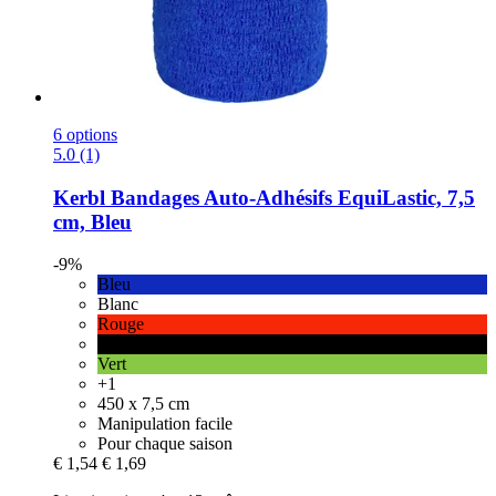
6 options
5.0 (1)
Kerbl
Bandages Auto-​Adhésifs EquiLastic, 7,5
cm, Bleu
-9%
Bleu
Blanc
Rouge
Noir
Vert
+1
450 x 7,5 cm
Manipulation facile
Pour chaque saison
€ 1,54
€ 1,69