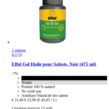
2 options
4.3 (3)
Effol
Gel Huile pour Sabots, Noir (475 ml)
-7%
Noir
Neutre
Produit 100 % naturel
Ne coule pas
Améliore l'élasticité des sabots
€ 21,40
€ 22,99
(€ 45,05 / L)
Livraison jusqu'au 13 août