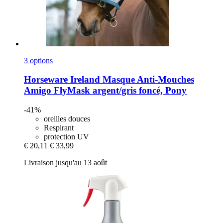
3 options
Horseware Ireland
Masque Anti-​Mouches
Amigo FlyMask argent/gris foncé, Pony
-41%
oreilles douces
Respirant
protection UV
€ 20,11
€ 33,99
Livraison jusqu'au 13 août