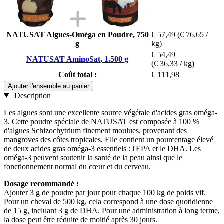
NATUSAT Algues-Oméga en Poudre, 750
€ 57,49
(€ 76,65 /
g
kg)
€ 54,49
NATUSAT AminoSat, 1.500 g
(€ 36,33 / kg)
Coût total :
€ 111,98
Ajouter l'ensemble au panier
Description
Les algues sont une excellente source végétale d'acides gras oméga-
3. Cette poudre spéciale de NATUSAT est composée à 100 %
d'algues Schizochytrium finement moulues, provenant des
mangroves des côtes tropicales. Elle contient un pourcentage élevé
de deux acides gras oméga-3 essentiels : l'EPA et le DHA. Les
oméga-3 peuvent soutenir la santé de la peau ainsi que le
fonctionnement normal du cœur et du cerveau.
Dosage recommandé :
Ajouter 3 g de poudre par jour pour chaque 100 kg de poids vif.
Pour un cheval de 500 kg, cela correspond à une dose quotidienne
de 15 g, incluant 3 g de DHA. Pour une administration à long terme,
la dose peut être réduite de moitié après 30 jours.