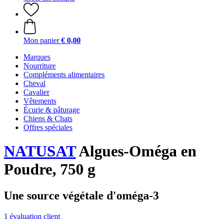
Mon panier
€ 0,00
Marques
Nourriture
Compléments alimentaires
Cheval
Cavalier
Vêtements
Écurie & pâturage
Chiens & Chats
Offres spéciales
NATUSAT
Algues-Oméga en
Poudre, 750 g
Une source végétale d'oméga-3
1 évaluation client