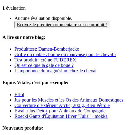
1
évaluation
Aucune évaluation disponible.
Écrivez le premier commentaire sur ce produit !
À lire sur notre blog:
Produkttest: Damen-Bomberjacke
Griffe du diable : bonne ou mauvaise pour le cheval ?
Test produit : crème FUDEREX
Qu'est-ce que la gale de boue ?
L'importance du magnésium chez le cheval
Equus Vitalis, c'est par exemple:
Effol
Jus pour les Muscles et les Os des Animaux Domestiques
Couverture d'Extérieur Arctic, 200 g, Bleu Pétrole
Ewalia Jus Detox pour Animaux de Compagnie
Roeckl Gants d'Équitation Hiver "Julia" - mokka
Nouveaux produits: