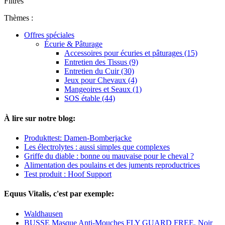
Filtres
Thèmes :
Offres spéciales
Écurie & Pâturage
Accessoires pour écuries et pâturages (15)
Entretien des Tissus (9)
Entretien du Cuir (30)
Jeux pour Chevaux (4)
Mangeoires et Seaux (1)
SOS étable (44)
À lire sur notre blog:
Produkttest: Damen-Bomberjacke
Les électrolytes : aussi simples que complexes
Griffe du diable : bonne ou mauvaise pour le cheval ?
Alimentation des poulains et des juments reproductrices
Test produit : Hoof Support
Equus Vitalis, c'est par exemple:
Waldhausen
BUSSE Masque Anti-Mouches FLY GUARD FREE, Noir