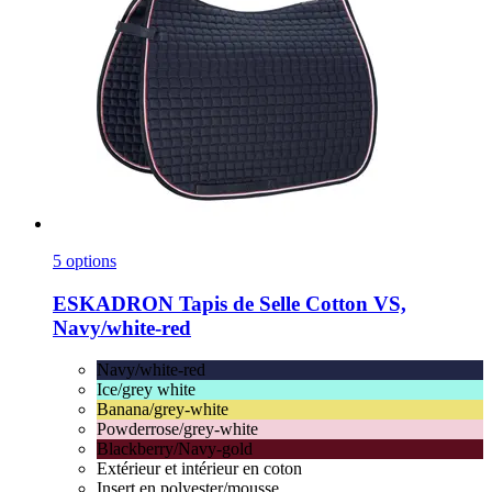
5 options
ESKADRON
Tapis de Selle Cotton VS,
Navy/white-​red
Navy/white-red
Ice/grey white
Banana/grey-white
Powderrose/grey-white
Blackberry/Navy-gold
Extérieur et intérieur en coton
Insert en polyester/mousse